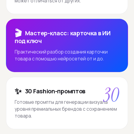
может отличаться от других.
🎬
Мастер-класс: карточка в ИИ
под ключ
Практический разбор создания карточки
товара с помощью нейросетей от и до.
30
✨
30 Fashion-промптов
Готовые промпты для генерации визуала
уровня премиальных брендов с сохранением
товара.