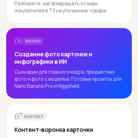
Разберёте, как превращать отзывы
покупателей в ТЗ на улучшение товара.
06
ВИЗУАЛ
Создание фото карточки и
инфографики в ИИ
Сценарии для главного кадра, предметных
фото и фото с моделью. Готовые промпты для
Nano Banana Pro и Higgsfield.
07
КОНТЕНТ
Контент-воронка карточки