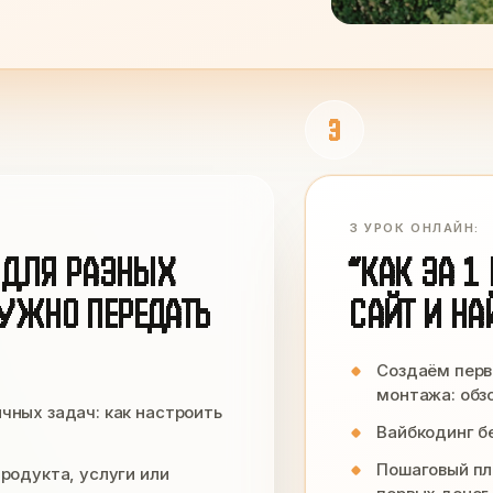
3
3 УРОК ОНЛАЙН:
 ДЛЯ РАЗНЫХ
“КАК ЗА 1
НУЖНО ПЕРЕДАТЬ
САЙТ И НА
Создаём перв
монтажа: обз
ных задач: как настроить
Вайбкодинг бе
Пошаговый пл
родукта, услуги или