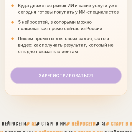
Куда движется рынок ИИ и какие услуги уже
сегодня готовы покупать у ИИ-специалистов
5 нейросетей, в которыми можно
пользоваться прямо сейчас из России
Пишем промпты для своих задач, фото и
видео: как получать результат, который не
стыдно показать клиентам
ЗАРЕГИСТРИРОВАТЬСЯ
ЙРОСЕТИ
# AI
# СТАРТ В ИИ
# НЕЙРОСЕТИ
# AI
# СТАРТ В ИИ
#