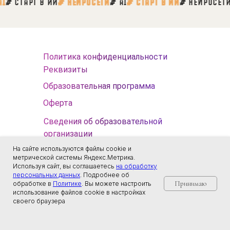
И
# AI
# СТАРТ В ИИ
# НЕЙРОСЕТИ
# AI
# СТАРТ В ИИ
# НЕЙРО
Политика конфиденциальности
Реквизиты
Образовательная программа
Оферта
Сведения об образовательной
организации
На сайте используются файлы cookie и
метрической системы Яндекс.Метрика.
ИП Тарба К.Г.
Используя сайт, вы соглашаетесь
на обработку
персональных данных
. Подробнее об
ИНН 773469073040
Принимаю
обработке в
Политике
. Вы можете настроить
ОГРНИП 320774600125949
использование файлов cookie в настройках
своего браузера
© 2026. Все права защищены